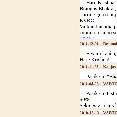
Hare Krishna!
Brangūs Bhaktai,
Turime gerų nauj
KVKC.
Vaikunthanatha pr
rimtai norinčiu s
Plačiau >>
2011-12-01
Besimok
Besimokančių “Bh
Hare Krishna!
2011-11-25
Naujas 
Pasikeitė “Bhakt
2011-04-28
VARTO
Pasikeitė testų 
60%.
Sėkmės visiems l
2010-12-13
VARTO