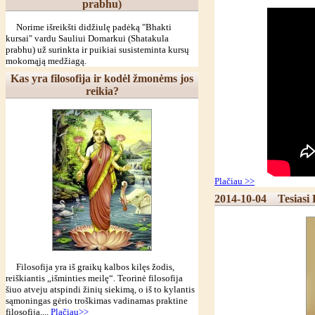
prabhu)
Norime išreikšti didžiulę padėką "Bhakti
kursai" vardu Sauliui Domarkui (Shatakula
prabhu) už surinkta ir puikiai susisteminta kursų
mokomąją medžiagą.
Kas yra filosofija ir kodėl žmonėms jos
reikia?
Plačiau >>
2014-10-04
Tesiasi
Filosofija yra iš graikų kalbos kilęs žodis,
reiškiantis „išminties meilę“. Teorinė filosofija
šiuo atveju atspindi žinių siekimą, o iš to kylantis
sąmoningas gėrio troškimas vadinamas praktine
filosofija....
Plačiau>>