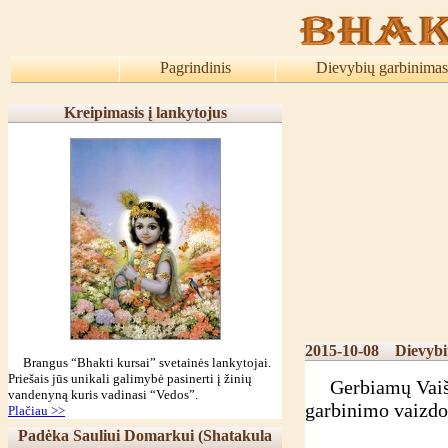
Pagrindinis
Dievybių garbinimas
Kreipimasis į lankytojus
2015-10-08
Dievybi
Brangus “Bhakti kursai” svetainės lankytojai.
Priešais jūs unikali galimybė pasinerti į žinių
Gerbiamų Vaišnav
vandenyną kuris vadinasi “Vedos”.
garbinimo vaizdo
Plačiau >>
Padėka Sauliui Domarkui (Shatakula