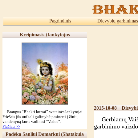
Pagrindinis
Dievybių garbinimas
Kreipimasis į lankytojus
2015-10-08
Dievybi
Brangus “Bhakti kursai” svetainės lankytojai.
Priešais jūs unikali galimybė pasinerti į žinių
Gerbiamų Vaišnav
vandenyną kuris vadinasi “Vedos”.
garbinimo vaizdo
Plačiau >>
Padėka Sauliui Domarkui (Shatakula