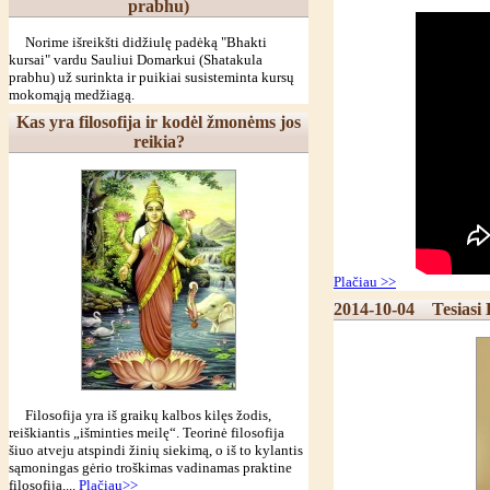
prabhu)
Norime išreikšti didžiulę padėką "Bhakti
kursai" vardu Sauliui Domarkui (Shatakula
prabhu) už surinkta ir puikiai susisteminta kursų
mokomąją medžiagą.
Kas yra filosofija ir kodėl žmonėms jos
reikia?
Plačiau >>
2014-10-04
Tesiasi
Filosofija yra iš graikų kalbos kilęs žodis,
reiškiantis „išminties meilę“. Teorinė filosofija
šiuo atveju atspindi žinių siekimą, o iš to kylantis
sąmoningas gėrio troškimas vadinamas praktine
filosofija....
Plačiau>>