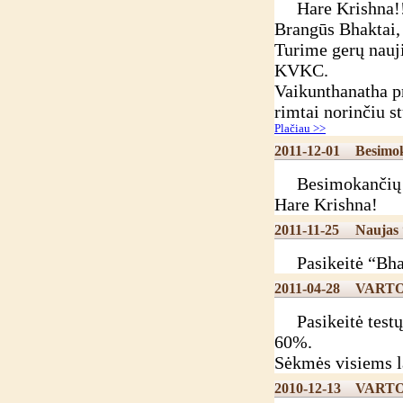
Hare Krishna!
Brangūs Bhaktai,
Turime gerų nauj
KVKC.
Vaikunthanatha pr
rimtai norinčiu s
Plačiau >>
2011-12-01
Besimok
Besimokančių “Bh
Hare Krishna!
2011-11-25
Naujas 
Pasikeitė “Bhakt
2011-04-28
VARTO
Pasikeitė testų 
60%.
Sėkmės visiems l
2010-12-13
VARTO