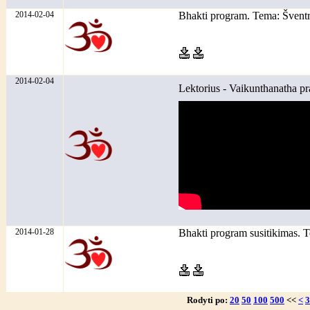
2014-02-04
Bhakti program. Tema: Šventr
2014-02-04
Lektorius - Vaikunthanatha p
2014-01-28
Bhakti program susitikimas.
Rodyti po:
20
50
100
500
<<
<
3