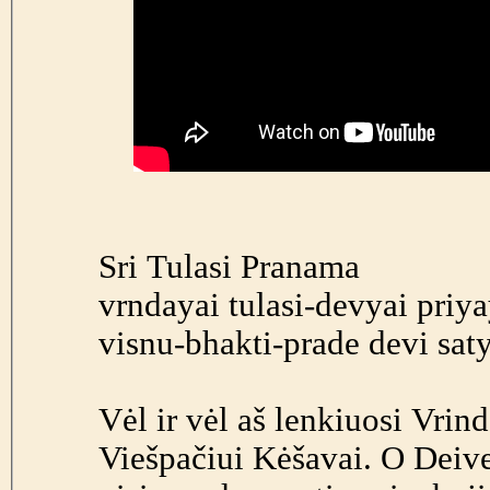
Sri Tulasi Pranama
vrndayai tulasi-devyai priy
visnu-bhakti-prade devi sa
Vėl ir vėl aš lenkiuosi Vrind
Viešpačiui Kėšavai. O Deive