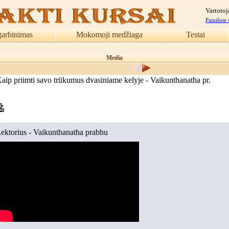
Vartotoj
Pamišote 
garbinimas
Mokomoji medžiaga
Testai
Media
aip priimti savo trūkumus dvasiniame kelyje - Vaikunthanatha pr.
ektorius - Vaikunthanatha prabhu