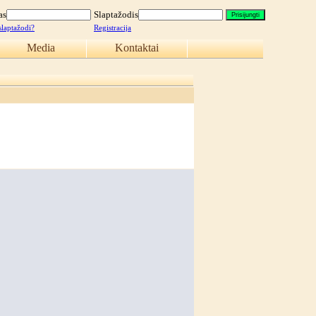
as
Slaptažodis
slaptažodi?
Registracija
Media
Kontaktai