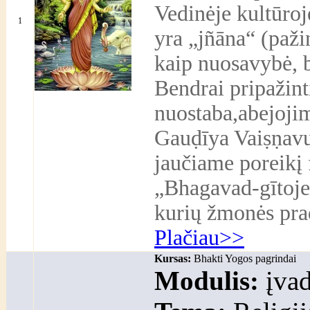
Vedinėje kultūroj
1
yra „jñāna“ (paž
kaip nuosavybė, 
Bendrai pripažinti 
nuostaba,abejoji
Gauḍīya Vaiṣṇavų 
jaučiame poreikį 
„Bhagavad-gītoje“
kurių žmonės prad
Plačiau>>
Kursas:
Bhakti Yogos pagrindai
Modulis:
įvad