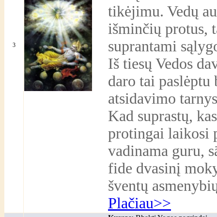
tikėjimu. Vedų au
išminčių protus, t
suprantami sąlygot
3
Iš tiesų Vedos dav
daro tai paslėptu
atsidavimo tarnys
Kad suprastų, kas
protingai laikosi 
vadinama guru, sād
fide dvasinį mokyt
šventų asmenybių 
Plačiau>>