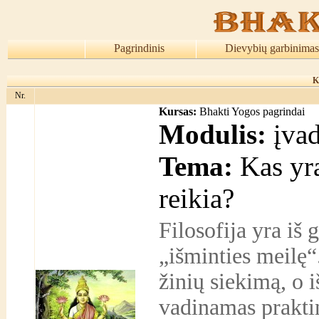
Pagrindinis
Dievybių garbinimas
K
Nr.
Kursas:
Bhakti Yogos pagrindai
Modulis:
įvad
Tema:
Kas yra
reikia?
Filosofija yra iš 
„išminties meilę“.
žinių siekimą, o 
vadinamas praktin