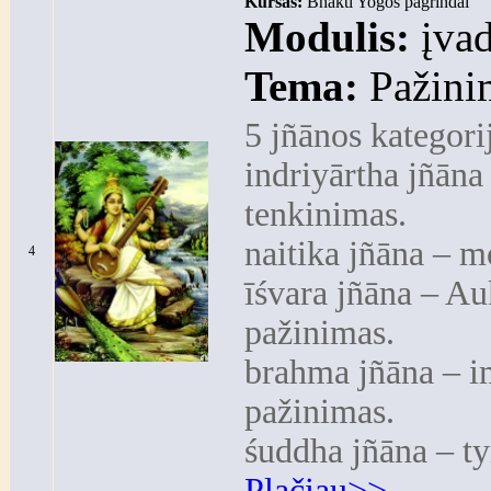
Kursas:
Bhakti Yogos pagrindai
Modulis:
įvad
Tema:
Pažinim
5 jñānos kategori
indriyārtha jñāna
tenkinimas.
naitika jñāna – m
4
īśvara jñāna – Au
pažinimas.
brahma jñāna – i
pažinimas.
śuddha jñāna – ty
Plačiau>>