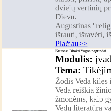
dviejų vertinių p
Dievu.
Augustinas "relig
išrauti, išravėti, i
Plačiau>>
Kursas:
Bhakti Yogos pagrindai
Modulis:
įvad
Tema:
Tikėjim
Žodis Veda kilęs 
Veda reiškia žini
žmonėms, kaip gyv
Vedų literatūra va