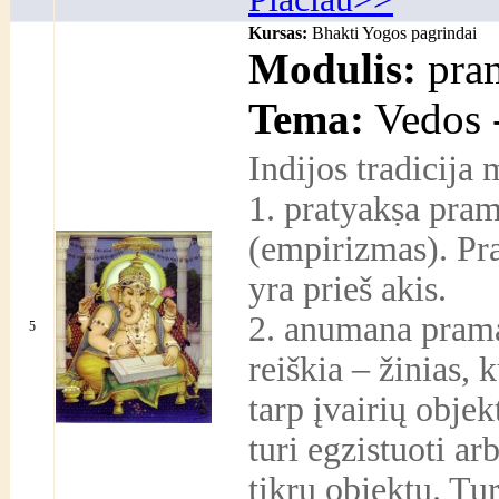
Kursas:
Bhakti Yogos pagrindai
Modulis:
pra
Tema:
Vedos -
Indijos tradicija 
1. pratyakṣa pram
(empirizmas). Prat
yra prieš akis.
2. anumana prama
5
reiškia – žinias,
tarp įvairių obje
turi egzistuoti ar
tikrų objektų. Tu