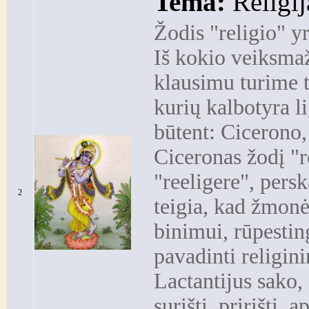
Tema:
Religij
Žodis "religio" y
Iš kokio veiksmažo
klausimu turime 
kurių kalbotyra li
būtent: Cicerono, 
Ciceronas žodį "r
"reeligere", persk
2
teigia, kad žmonė
binimui, rūpesting
pavadinti religini
Lactantijus sako, 
surišti, pririšti,