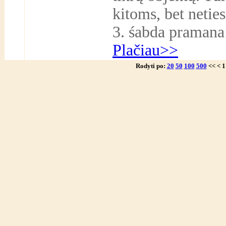
kitoms, bet netie
3. śabda pramana 
Plačiau>>
Rodyti po:
20
50
100
500
<< < 