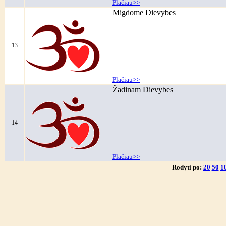
Plačiau>>
Migdome Dievybes
13
Plačiau>>
Žadinam Dievybes
14
Plačiau>>
Rodyti po:
20
50
1