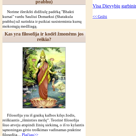
prabhu)
Visa Dievybių garbin
Norime išreikšti didžiulę padėką "Bhakti
kursai" vardu Sauliui Domarkui (Shatakula
<< Grižti
prabhu) už surinkta ir puikiai susisteminta kursų
mokomąją medžiagą.
Kas yra filosofija ir kodėl žmonėms jos
reikia?
Filosofija yra iš graikų kalbos kilęs žodis,
reiškiantis „išminties meilę“. Teorinė filosofija
šiuo atveju atspindi žinių siekimą, o iš to kylantis
sąmoningas gėrio troškimas vadinamas praktine
filosofija....
Plačiau>>