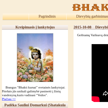
Pagrindinis
Dievybių garbinimas
Kreipimasis į lankytojus
2015-10-08
Dievybi
Gerbiamų Vaišnavų dėmesi
Brangus “Bhakti kursai” svetainės lankytojai.
Priešais jūs unikali galimybė pasinerti į žinių
vandenyną kuris vadinasi “Vedos”.
Plačiau >>
Padėka Sauliui Domarkui (Shatakula