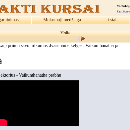
Vartotoj
Pamišote 
garbinimas
Mokomoji medžiaga
Testai
Media
aip priimti savo trūkumus dvasiniame kelyje - Vaikunthanatha pr.
ektorius - Vaikunthanatha prabhu