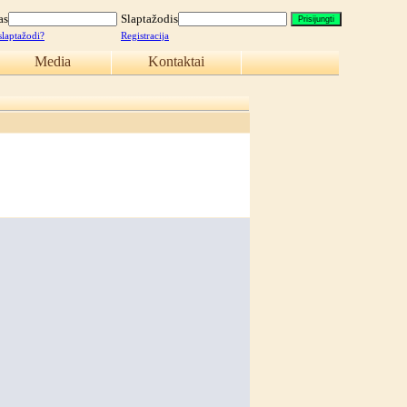
as
Slaptažodis
slaptažodi?
Registracija
Media
Kontaktai