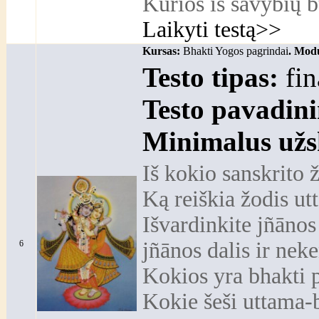
Kurios iš savybių b
Laikyti testą>>
Kursas:
Bhakti Yogos pagrindai
. Modu
Testo tipas:
fin
Testo pavadin
Minimalus užs
Iš kokio sanskrito 
Ką reiškia žodis u
Išvardinkite jñāno
jñānos dalis ir nek
6
Kokios yra bhakti
Kokie šeši uttama-