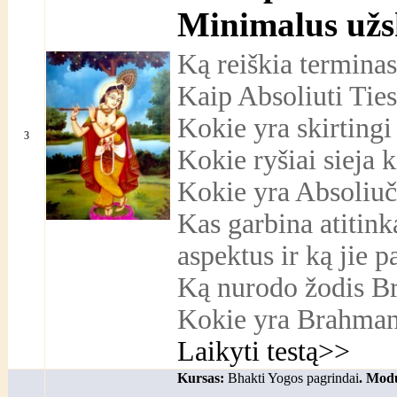
Minimalus užs
Ką reiškia terminas
Kaip Absoliuti Tie
Kokie yra skirtingi
3
Kokie ryšiai sieja k
Kokie yra Absoliuč
Kas garbina atitin
aspektus ir ką jie p
Ką nurodo žodis B
Kokie yra Brahmano
Laikyti testą>>
Kursas:
Bhakti Yogos pagrindai
. Modu