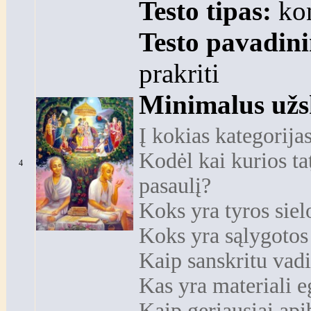
Testo tipas:
kon
Testo pavadin
prakriti
Minimalus užs
Į kokias kategorija
Kodėl kai kurios ta
4
pasaulį?
Koks yra tyros siel
Koks yra sąlygotos
Kaip sanskritu vad
Kas yra materiali e
Kaip geriausiai api