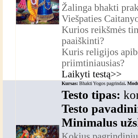
Žalinga bhakti prak
Viešpaties Caitanyo
Kurios reikšmės tin
paaiškinti?
Kuris religijos api
priimtiniausias?
Laikyti testą>>
Kursas:
Bhakti Yogos pagrindai
. Modu
Testo tipas:
kon
Testo pavadin
Minimalus užs
Kokius pagrindinius