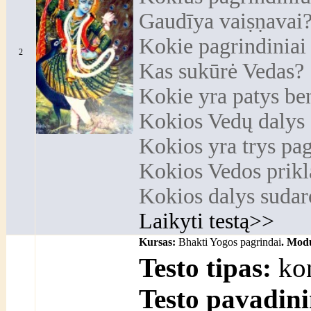
Gaudīya vaiṣṇavai
Kokie pagrindiniai
2
Kas sukūrė Vedas?
Kokie yra patys be
Kokios Vedų dalys 
Kokios yra trys pag
Kokios Vedos prikl
Kokios dalys sudar
Laikyti testą>>
Kursas:
Bhakti Yogos pagrindai
. Modu
Testo tipas:
kon
Testo pavadin