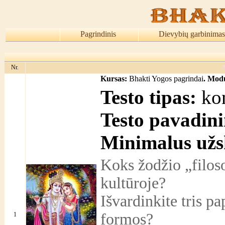
Pagrindinis
Dievybių garbinimas
Nr.
Kursas:
Bhakti Yogos pagrindai
. Modu
Testo tipas:
kon
Testo pavadin
Minimalus užs
Koks žodžio „filoso
kultūroje?
Išvardinkite tris pa
formos?
1