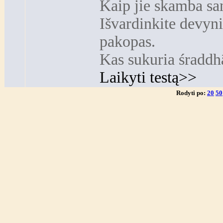
Kaip jie skamba sa
Išvardinkite devyni
pakopas.
Kas sukuria śraddh
Laikyti testą>>
Rodyti po:
20
50