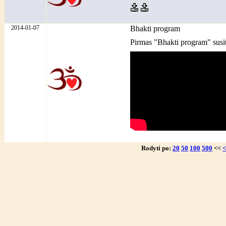
2014-01-07
Bhakti program
Pirmas "Bhakti program" susit
Rodyti po:
20
50
100
500
<<
<