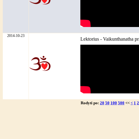
2014-10-23
Lektorius - Vaikunthanatha p
Rodyti po:
20
50
100
500
<<
<
1
2